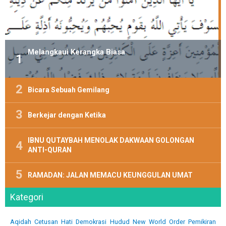
Melangkaui Kerangka Biasa
Bicara Sebuah Gemilang
Berkejar dengan Ketika
IBNU QUTAYBAH MENOLAK DAKWAAN GOLONGAN
ANTI-QURAN
RAMADAN: JALAN MEMACU KEUNGGULAN UMAT
Kategori
Aqidah
Cetusan Hati
Demokrasi
Hudud
New World Order
Pemikiran