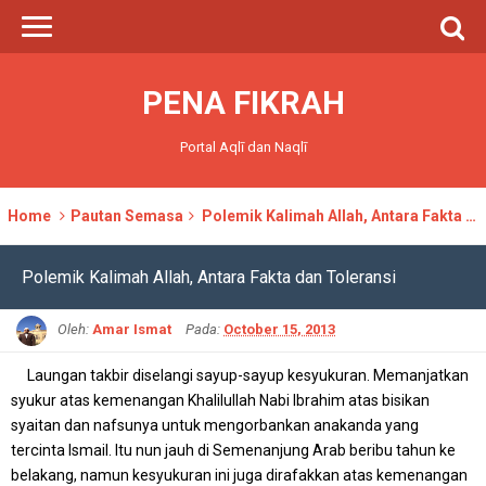
PENA FIKRAH
Portal Aqlī dan Naqlī
Home
Pautan Semasa
Polemik Kalimah Allah, Antara Fakta dan Toleransi
Polemik Kalimah Allah, Antara Fakta dan Toleransi
Oleh:
Amar Ismat
Pada:
October 15, 2013
Laungan takbir diselangi sayup-sayup kesyukuran. Memanjatkan
syukur atas kemenangan Khalilullah Nabi Ibrahim atas bisikan
syaitan dan nafsunya untuk mengorbankan anakanda yang
tercinta Ismail. Itu nun jauh di Semenanjung Arab beribu tahun ke
belakang, namun kesyukuran ini juga dirafakkan atas kemenangan