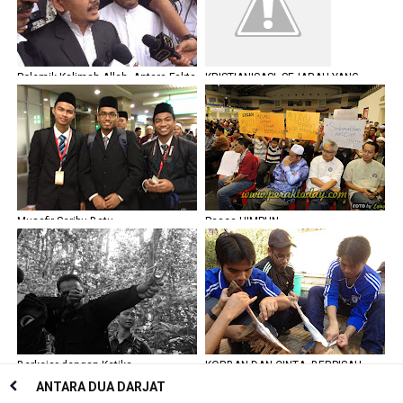
Polemik Kalimah Allah, Antara Fakta
KRISTIANISASI, SEJARAH YANG
dan Toleransi
SENGAJA DILUPAKAN?
Musafir Seribu Batu
Pasca HIMPUN
Berkejar dengan Ketika
KORBAN DAN CINTA, BERPISAH
TIADA!
ANTARA DUA DARJAT