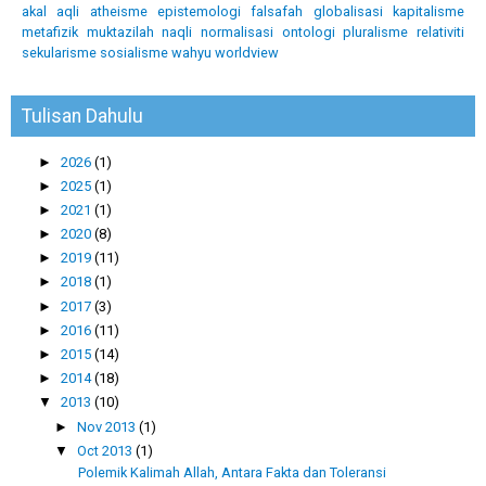
akal
aqli
atheisme
epistemologi
falsafah
globalisasi
kapitalisme
metafizik
muktazilah
naqli
normalisasi
ontologi
pluralisme
relativiti
sekularisme
sosialisme
wahyu
worldview
Tulisan Dahulu
►
2026
(1)
►
2025
(1)
►
2021
(1)
►
2020
(8)
►
2019
(11)
►
2018
(1)
►
2017
(3)
►
2016
(11)
►
2015
(14)
►
2014
(18)
▼
2013
(10)
►
Nov 2013
(1)
▼
Oct 2013
(1)
Polemik Kalimah Allah, Antara Fakta dan Toleransi