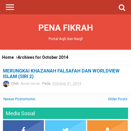
PENA FIKRAH
Portal Aqlī dan Naqlī
Home
Archives for October 2014
MERUNGKAI KHAZANAH FALSAFAH DAN WORLDVIEW
ISLAM (SIRI 2)
Oleh:
Amar Ismat
Pada:
October 31, 2014
Newer Posts
Home
Older Posts
Media Sosial