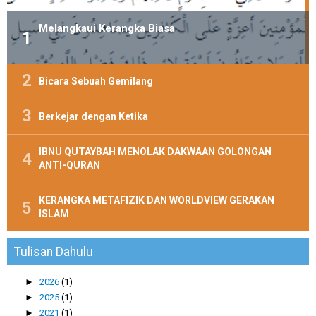
Melangkaui Kerangka Biasa
Bicara Sebuah Gemilang
Berkejar dengan Ketika
IBNU QUTAYBAH MENOLAK DAKWAAN GOLONGAN
ANTI-QURAN
KERANGKA METAFIZIK DAN WORLDVIEW GERAKAN
ISLAM
Tulisan Dahulu
►
2026
(1)
►
2025
(1)
►
2021
(1)