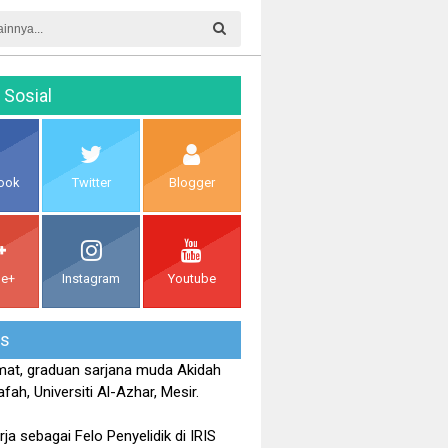
 Sosial
ook
Twitter
Blogger
le+
Instagram
Youtube
is
at, graduan sarjana muda Akidah
fah, Universiti Al-Azhar, Mesir.
rja sebagai Felo Penyelidik di IRIS