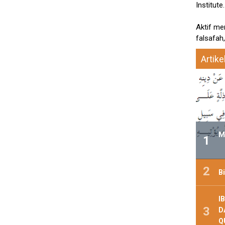
Institute.
Aktif me
falsafah,
Artike
M
B
I
D
Q