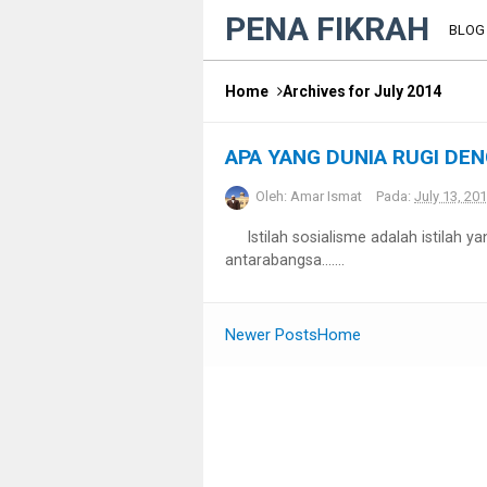
PENA FIKRAH
BLO
Home
Archives for July 2014
APA YANG DUNIA RUGI DE
Oleh:
Amar Ismat
Pada:
July 13, 20
Istilah sosialisme adalah istilah yan
antarabangsa.......
Newer Posts
Home