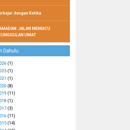
erkejar dengan Ketika
AMADAN: JALAN MEMACU
EUNGGULAN UMAT
n Dahulu
026
(1)
025
(1)
021
(1)
020
(8)
019
(11)
018
(1)
017
(3)
016
(11)
015
(14)