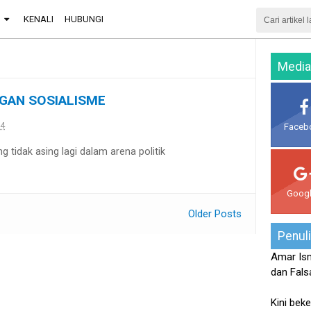
G
KENALI
HUBUNGI
Media
NGAN SOSIALISME
14
Faceb
g tidak asing lagi dalam arena politik
Goog
Older Posts
Penul
Amar Ism
dan Falsa
Kini beke