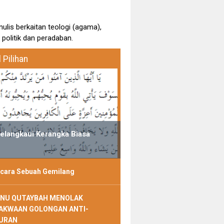
nulis berkaitan teologi (agama),
 politik dan peradaban.
l Pilihan
elangkaui Kerangka Biasa
icara Sebuah Gemilang
BNU QUTAYBAH MENOLAK
AKWAAN GOLONGAN ANTI-
URAN