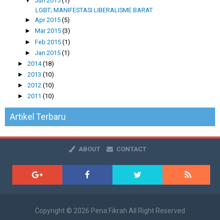
▼
Jun 2015
(1)
LGBT; MANIFESTASI LIBERALISME BARAT
►
Apr 2015
(5)
►
Mar 2015
(3)
►
Feb 2015
(1)
►
Jan 2015
(1)
►
2014
(18)
►
2013
(10)
►
2012
(10)
►
2011
(10)
Artikel Terbaru
ABOUT
CONTACT
Copyright ©
2026
Pena Fikrah
All Right Reserved