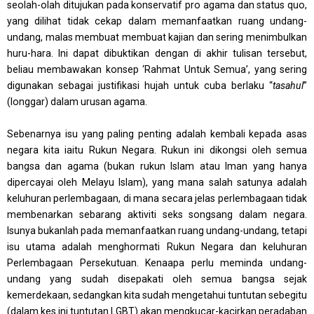
seolah-olah ditujukan pada konservatif pro agama dan status quo,
yang dilihat tidak cekap dalam memanfaatkan ruang undang-
undang, malas membuat membuat kajian dan sering menimbulkan
huru-hara. Ini dapat dibuktikan dengan di akhir tulisan tersebut,
beliau membawakan konsep ‘Rahmat Untuk Semua’, yang sering
digunakan sebagai justifikasi hujah untuk cuba berlaku “
tasahul
”
(longgar) dalam urusan agama.
Sebenarnya isu yang paling penting adalah kembali kepada asas
negara kita iaitu Rukun Negara. Rukun ini dikongsi oleh semua
bangsa dan agama (bukan rukun Islam atau Iman yang hanya
dipercayai oleh Melayu Islam), yang mana salah satunya adalah
keluhuran perlembagaan, di mana secara jelas perlembagaan tidak
membenarkan sebarang aktiviti seks songsang dalam negara.
Isunya bukanlah pada memanfaatkan ruang undang-undang, tetapi
isu utama adalah menghormati Rukun Negara dan keluhuran
Perlembagaan Persekutuan. Kenaapa perlu meminda undang-
undang yang sudah disepakati oleh semua bangsa sejak
kemerdekaan, sedangkan kita sudah mengetahui tuntutan sebegitu
(dalam kes ini tuntutan LGBT) akan mengkucar-kacirkan peradaban