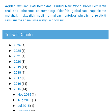
Aqidah
Cetusan Hati
Demokrasi
Hudud
New World Order
Pemikiran
akal
aqli
atheisme
epistemologi
falsafah
globalisasi
kapitalisme
metafizik
muktazilah
naqli
normalisasi
ontologi
pluralisme
relativiti
sekularisme
sosialisme
wahyu
worldview
Tulisan Dahulu
►
2026
(1)
►
2025
(1)
►
2021
(1)
►
2020
(8)
►
2019
(11)
►
2018
(1)
►
2017
(3)
►
2016
(11)
▼
2015
(14)
►
Nov 2015
(1)
►
Aug 2015
(1)
►
Jul 2015
(1)