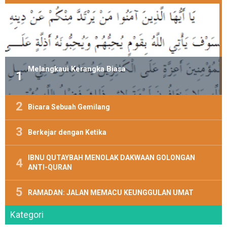
Melangkaui Kerangka Biasa
Bicara Sebuah Gemilang
Berkejar dengan Ketika
IBNU QUTAYBAH MENOLAK DAKWAAN GOLONGAN
ANTI-QURAN
RAMADAN: JALAN MEMACU KEUNGGULAN UMAT
Kategori