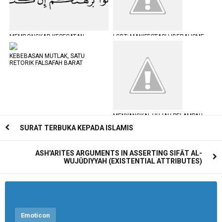
MEMBONGKAR KESESATAN
LGBT; MANIFESTASI LIBERALISME
PLURALISME
BARAT
KEBEBASAN MUTLAK, SATU
RETORIK FALSAFAH BARAT
MENYANGKAL HUJAH PELAMPAU
HAK ASASI; LGBT
SURAT TERBUKA KEPADA ISLAMIS
ASH'ARITES ARGUMENTS IN ASSERTING SIFĀT AL-
WUJŪDIYYAH (EXISTENTIAL ATTRIBUTES)
Emoticon