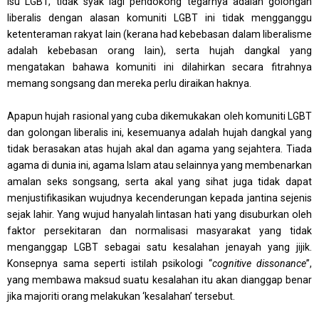
isu LGBT, tidak syak lagi pendokong tegarnya adalah golongan
liberalis dengan alasan komuniti LGBT ini tidak mengganggu
ketenteraman rakyat lain (kerana had kebebasan dalam liberalisme
adalah kebebasan orang lain), serta hujah dangkal yang
mengatakan bahawa komuniti ini dilahirkan secara fitrahnya
memang songsang dan mereka perlu diraikan haknya.
Apapun hujah rasional yang cuba dikemukakan oleh komuniti LGBT
dan golongan liberalis ini, kesemuanya adalah hujah dangkal yang
tidak berasakan atas hujah akal dan agama yang sejahtera. Tiada
agama di dunia ini, agama Islam atau selainnya yang membenarkan
amalan seks songsang, serta akal yang sihat juga tidak dapat
menjustifikasikan wujudnya kecenderungan kepada jantina sejenis
sejak lahir. Yang wujud hanyalah lintasan hati yang disuburkan oleh
faktor persekitaran dan normalisasi masyarakat yang tidak
menganggap LGBT sebagai satu kesalahan jenayah yang jijik.
Konsepnya sama seperti istilah psikologi “
cognitive dissonance
”,
yang membawa maksud suatu kesalahan itu akan dianggap benar
jika majoriti orang melakukan ‘kesalahan’ tersebut.