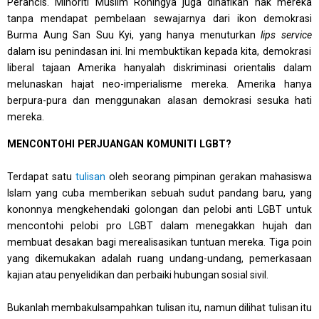
Perancis. Minoriti Muslim Rohingya juga dinafikan hak mereka
tanpa mendapat pembelaan sewajarnya dari ikon demokrasi
Burma Aung San Suu Kyi, yang hanya menuturkan
lips service
dalam isu penindasan ini. Ini membuktikan kepada kita, demokrasi
liberal tajaan Amerika hanyalah diskriminasi orientalis dalam
melunaskan hajat neo-imperialisme mereka. Amerika hanya
berpura-pura dan menggunakan alasan demokrasi sesuka hati
mereka.
MENCONTOHI PERJUANGAN KOMUNITI LGBT?
Terdapat satu
tulisan
oleh seorang pimpinan gerakan mahasiswa
Islam yang cuba memberikan sebuah sudut pandang baru, yang
kononnya mengkehendaki golongan dan pelobi anti LGBT untuk
mencontohi pelobi pro LGBT dalam menegakkan hujah dan
membuat desakan bagi merealisasikan tuntuan mereka. Tiga poin
yang dikemukakan adalah ruang undang-undang, pemerkasaan
kajian atau penyelidikan dan perbaiki hubungan sosial sivil.
Bukanlah membakulsampahkan tulisan itu, namun dilihat tulisan itu