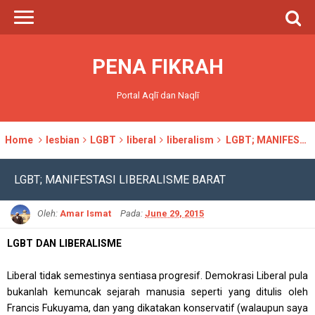
PENA FIKRAH
Portal Aqlī dan Naqlī
Home
lesbian
LGBT
liberal
liberalism
LGBT; MANIFESTASI LIBERALISME BARAT
LGBT; MANIFESTASI LIBERALISME BARAT
Oleh:
Amar Ismat
Pada:
June 29, 2015
LGBT DAN LIBERALISME
Liberal tidak semestinya sentiasa progresif. Demokrasi Liberal pula
bukanlah kemuncak sejarah manusia seperti yang ditulis oleh
Francis Fukuyama, dan yang dikatakan konservatif (walaupun saya