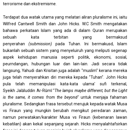
terrorisme dan ekstremisme.
T
erdapat dua watak utama yang melatari aliran pluralisme ini, iaitu
Wilfred Cantwell Smith dan John Hicks. W.C Smith mengatakan
bahawa perkataan Islam yang ada di dalam Quran merupakan
sebuah kata terbitan yang bermaksud
penyerahan
(submission)
pada Tuhan. Ini bermakusd, Islam
bukanlah sebuah sistem yang menyeluiruh yang meliputi segenap
aspek kehidupan manusia seperti politik, ekonomi, sosial,
peurndangan, hubungan luar dan lain-lain. Jadi secara tidak
langsung, Yahudi dan Krisitan juga adalah "muslim" kerana mereka
juga telah menyerahkan diri mereka kepada "Tuhan". John Hicks
pula telah memanipulasi kata-kata ulama' sufi terkenal,
Syeikh
Jalāluddin
Ar-
R
ūmī
"
The lamps maybe different, but the Light
is the same, it comes from the beyond"
untuk menjaja fahaman
pluralisme
. Sedangkan frasa tersebut merujuk kepada watak Musa
vs Firaun yang mungkin berubah mengikut peredaran zaman,
namun perwatakan/karakter Musa vs Firaun (kebenaran lawan
kebatilan) akan kekal sepanjang sejarah. Hicks menyalahtafsirkan