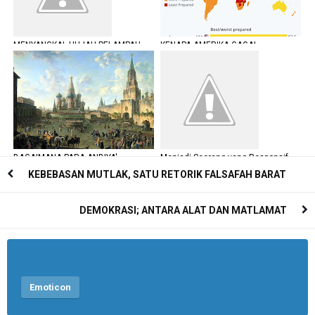
MENYANGKAL HUJAH PELAMPAU
KENAPA AMERIKA GAGAL
HAK ASASI; LGBT
BERINTERAKSI DENGAN WABAK
COVID-19 DAN RUSUHAN GEORGE
FLOYD?
BAGAIMANA PARA ANBIYA'
Menjadi Seorang yang Responsif
MEMBINA PERADABAN
KEBEBASAN MUTLAK, SATU RETORIK FALSAFAH BARAT
DEMOKRASI; ANTARA ALAT DAN MATLAMAT
Emoticon