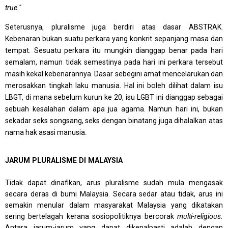
true."
Seterusnya, pluralisme juga berdiri atas dasar ABSTRAK.
Kebenaran bukan suatu perkara yang konkrit sepanjang masa dan
tempat. Sesuatu perkara itu mungkin dianggap benar pada hari
semalam, namun tidak semestinya pada hari ini perkara tersebut
masih kekal kebenarannya. Dasar sebegini amat mencelarukan dan
merosakkan tingkah laku manusia. Hal ini boleh dilihat dalam isu
LBGT, di mana sebelum kurun ke 20, isu LGBT ini dianggap sebagai
sebuah kesalahan dalam apa jua agama. Namun hari ini, bukan
sekadar seks songsang, seks dengan binatang juga dihalalkan atas
nama hak asasi manusia
.
JARUM PLURALISME DI MALAYSIA
Tidak dapat dinafikan, arus pluralisme sudah mula mengasak
secara deras di bumi Malaysia. Secara sedar atau tidak, arus ini
semakin menular dalam masyarakat Malaysia yang dikatakan
sering bertelagah kerana sosiopolitiknya bercorak
multi-religious.
Antara jarum-jarum yang dapat dikenalpasti adalah dengan