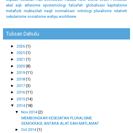
akal
aqli
atheisme
epistemologi
falsafah
globalisasi
kapitalisme
metafizik
muktazilah
naqli
normalisasi
ontologi
pluralisme
relativiti
sekularisme
sosialisme
wahyu
worldview
Tulisan Dahulu
►
2026
(1)
►
2025
(1)
►
2021
(1)
►
2020
(8)
►
2019
(11)
►
2018
(1)
►
2017
(3)
►
2016
(11)
►
2015
(14)
▼
2014
(18)
▼
Nov 2014
(2)
MEMBONGKAR KESESATAN PLURALISME
DEMOKRASI; ANTARA ALAT DAN MATLAMAT
►
Oct 2014
(1)