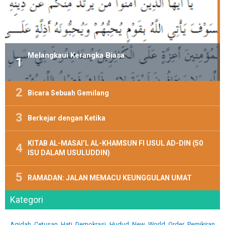
Melangkaui Kerangka Biasa
Bicara Sebuah Gemilang
Berkejar dengan Ketika
KITAB AL-MASAI’L AL-KHAMSUN FI USUL AD-DIN (50
ISU DALAM USULUDDIN)
RAMADAN: JALAN MEMACU KEUNGGULAN UMAT
Kategori
Aqidah
Cetusan Hati
Demokrasi
Hudud
New World Order
Pemikiran