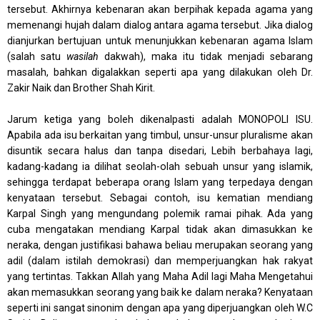
tersebut. Akhirnya kebenaran akan berpihak kepada agama yang
memenangi hujah dalam dialog antara agama tersebut. Jika dialog
dianjurkan bertujuan untuk menunjukkan kebenaran agama Islam
(salah satu
wasilah
dakwah), maka itu tidak menjadi sebarang
masalah, bahkan digalakkan seperti apa yang dilakukan oleh Dr.
Zakir Naik dan Brother Shah Kirit.
Jarum ketiga yang boleh dikenalpasti adalah MONOPOLI ISU.
Apabila ada isu berkaitan yang timbul, unsur-unsur pluralisme akan
disuntik secara halus dan tanpa disedari, Lebih berbahaya lagi,
kadang-kadang ia dilihat seolah-olah sebuah unsur yang islamik,
sehingga terdapat beberapa orang Islam yang terpedaya dengan
kenyataan tersebut. Sebagai contoh, isu kematian mendiang
Karpal Singh yang mengundang polemik ramai pihak. Ada yang
cuba mengatakan mendiang Karpal tidak akan dimasukkan ke
neraka, dengan justifikasi bahawa beliau merupakan seorang yang
adil (dalam istilah demokrasi) dan memperjuangkan hak rakyat
yang tertintas. Takkan Allah yang Maha Adil lagi Maha Mengetahui
akan memasukkan seorang yang baik ke dalam neraka? Kenyataan
seperti ini sangat sinonim dengan apa yang diperjuangkan oleh W.C