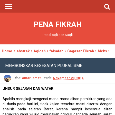
PENA FIKRAH
Portal Aqlī dan Naqlī
Home
abstrak
Aqidah
falsafah
Gagasan Fikrah
hicks
IK
MEMBONGKAR KESESATAN PLURALISME
Oleh:
Amar Ismat
Pada:
November 28, 2014
UNSUR SEJARAH DAN WATAK
Apabila mengkaji mengenai mana-mana aliran pemikiran yang ada
di dunia pada hari ini, tidak kajian tersebut mesti disertai dengan
analisis pada sejarah Barat, kerana hampir kesemua aliran
pemikiran yang wujud merupakan produk daripada sejarah Barat.