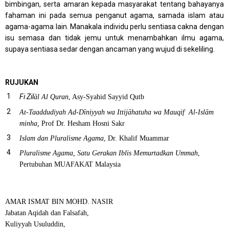
bimbingan, serta amaran kepada masyarakat tentang bahayanya
fahaman ini pada semua penganut agama, samada islam atau
agama-agama lain. Manakala individu perlu sentiasa c
akna dengan
isu semasa dan tidak jemu untuk menambahkan ilmu agama,
supaya sentiasa sedar dengan ancaman yang wujud di sekeliling.
RUJUKAN
Fi Zil
āl Al Quran
, Asy-Syahid Sayyid Qutb
At-Taaddudiyah Ad-D
ī
niyyah wa Ittij
āhatuha wa Mauqif Al-Isl
ām
minha,
Prof Dr. Hesham Hosni Sakr
Islam dan Pluralisme Agama
, Dr. Khalif Muammar
Pluralisme Agama, Satu Gerakan Iblis Memurtadkan Ummah
,
Pertubuhan MUAFAKAT Malaysia
AMAR ISMAT BIN MOHD. NASIR
Jabatan Aqidah dan Falsafah,
Kuliyyah Usuluddin,