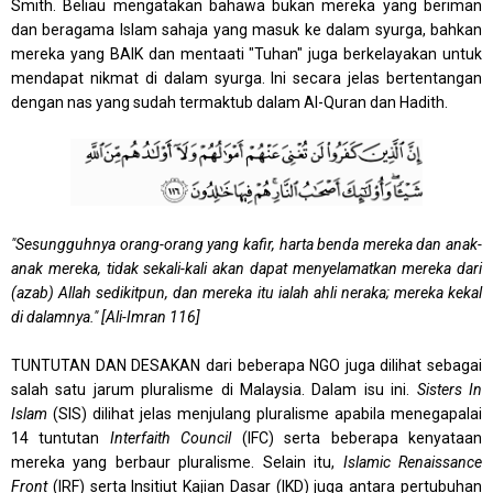
Smith. Beliau mengatakan bahawa bukan mereka yang beriman
dan beragama Islam sahaja yang masuk ke dalam syurga, bahkan
mereka yang BAIK dan mentaati "Tuhan" juga berkelayakan untuk
mendapat nikmat di dalam syurga. Ini secara jelas bertentangan
dengan nas yang sudah termaktub dalam Al-Quran dan Hadith.
"Sesungguhnya orang-orang yang kafir, harta benda mereka dan anak-
anak mereka, tidak sekali-kali akan dapat menyelamatkan mereka dari
(azab) Allah sedikitpun, dan mereka itu ialah ahli neraka; mereka kekal
di dalamnya." [Ali-Imran 116]
TUNTUTAN DAN DESAKAN dari beberapa NGO juga dilihat sebagai
salah satu jarum pluralisme di Malaysia. Dalam isu ini.
Sisters In
Islam
(SIS) dilihat jelas menjulang pluralisme apabila menegapalai
14 tuntutan
Interfaith Council
(IFC) serta beberapa kenyataan
mereka yang berbaur pluralisme. Selain itu,
Islamic Renaissance
Front
(IRF) serta Insiti
ut Kajian Dasar (IKD) juga antara pertubuhan