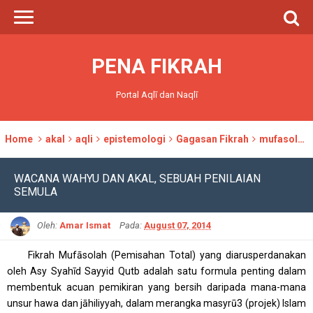
PENA FIKRAH
Portal Aqlī dan Naqlī
Home
akal
aqli
epistemologi
Gagasan Fikrah
mufasolah
WACANA WAHYU DAN AKAL, SEBUAH PENILAIAN
SEMULA
Oleh:
Amar Ismat
Pada:
August 07, 2014
Fikrah Mufāsolah (Pemisahan Total) yang diarusperdanakan
oleh Asy Syahīd Sayyid Qutb adalah satu formula penting dalam
membentuk acuan pemikiran yang bersih daripada mana-mana
unsur hawa dan jāhiliyyah, dalam merangka masyrū3 (projek) Islam