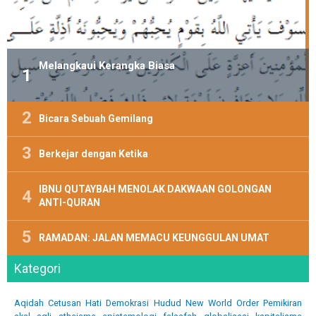
Melangkaui Kerangka Biasa
Bicara Sebuah Gemilang
Berkejar dengan Ketika
IBNU QUTAYBAH MENOLAK DAKWAAN GOLONGAN
ANTI-QURAN
RAMADAN: JALAN MEMACU KEUNGGULAN UMAT
Kategori
Aqidah
Cetusan Hati
Demokrasi
Hudud
New World Order
Pemikiran