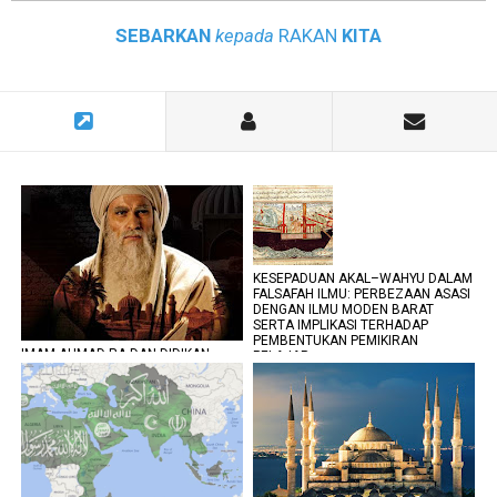
SEBARKAN
kepada
RAKAN
KITA
KESEPADUAN AKAL–WAHYU DALAM
FALSAFAH ILMU: PERBEZAAN ASASI
DENGAN ILMU MODEN BARAT
SERTA IMPLIKASI TERHADAP
PEMBENTUKAN PEMIKIRAN
IMAM AHMAD RA DAN DIDIKAN
PELAJAR
SEORANG IBU