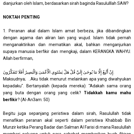
dianjurkan oleh Islam, berdasarkan sirah baginda Rasululllah SAW?
NOKTAH PENTING
1. Peranan akal dalam Islam amat berbeza, jika dibandingkan
dengan agama dan aliran lain yang wujud. Islam tidak pernah
menganaktirikan dan mematikan akal, bahkan menganjurkan
supaya manusia berfikir dan mengkaji, dalam KERANGKA WAHYU.
Allah berfirman,
إِنْ أَتَّبِعُ إِلَّا مَا يُوحَىٰ إِلَيَّ قُلْ هَلْ يَسْتَوِي الْأَعْمَىٰ وَالْبَصِيرُ أَفَلَا تَتَفَكَّرُونَ
.
Maksudnya; ..A
ku tidak menurut melainkan apa yang diwahyukan
kepadaku". Bertanyalah (kepada mereka): "Adakah sama orang
yang buta dengan orang yang celik?
Tidakkah kamu mahu
berfikir
? (Al-An3am: 50)
Begitu juga sepanjang peristiwa dalam sirah, Rasulullah tidak
menafikan peranan akal seperti dalam peristiwa Khabbab Bin
Munzir ketika Perang Badar dan Salman Al Farisi di mana Rasulullah
memberi peluang untuk para sahabat memberikan buah fikiran