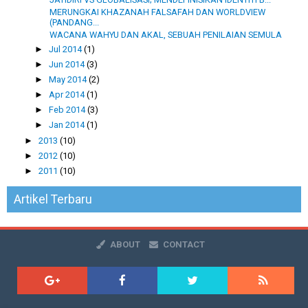
MERUNGKAI KHAZANAH FALSAFAH DAN WORLDVIEW
(PANDANG...
WACANA WAHYU DAN AKAL, SEBUAH PENILAIAN SEMULA
►
Jul 2014
(1)
►
Jun 2014
(3)
►
May 2014
(2)
►
Apr 2014
(1)
►
Feb 2014
(3)
►
Jan 2014
(1)
►
2013
(10)
►
2012
(10)
►
2011
(10)
Artikel Terbaru
ABOUT
CONTACT