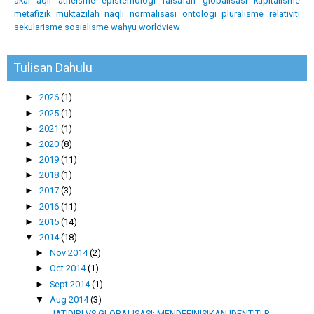
akal
aqli
atheisme
epistemologi
falsafah
globalisasi
kapitalisme
metafizik
muktazilah
naqli
normalisasi
ontologi
pluralisme
relativiti
sekularisme
sosialisme
wahyu
worldview
Tulisan Dahulu
►
2026
(1)
►
2025
(1)
►
2021
(1)
►
2020
(8)
►
2019
(11)
►
2018
(1)
►
2017
(3)
►
2016
(11)
►
2015
(14)
▼
2014
(18)
►
Nov 2014
(2)
►
Oct 2014
(1)
►
Sept 2014
(1)
▼
Aug 2014
(3)
JATIDIRI VS GLOBALISASI; MENDEFINISIKAN IDENTITI B...