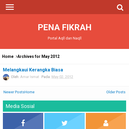
PENA FIKRAH
Portal Aqlī dan Naqlī
Home
Archives for May 2012
Melangkaui Kerangka Biasa
Oleh:
Amar Ismat
Pada:
May 02, 2012
Newer Posts
Home
Older Posts
Media Sosial