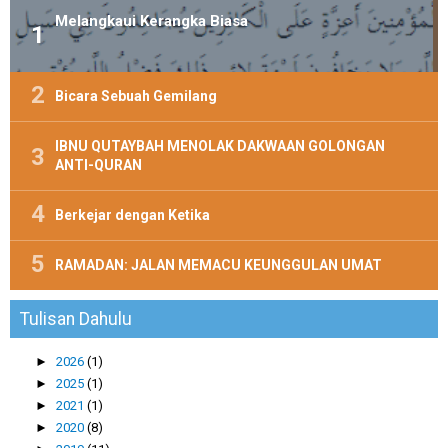
Melangkaui Kerangka Biasa
Bicara Sebuah Gemilang
IBNU QUTAYBAH MENOLAK DAKWAAN GOLONGAN
ANTI-QURAN
Berkejar dengan Ketika
RAMADAN: JALAN MEMACU KEUNGGULAN UMAT
Tulisan Dahulu
►
2026
(1)
►
2025
(1)
►
2021
(1)
►
2020
(8)