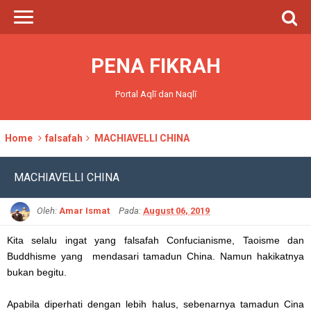
PENA FIKRAH
Portal Aqlī dan Naqlī
Home
falsafah
MACHIAVELLI CHINA
MACHIAVELLI CHINA
Oleh:
Amar Ismat
Pada:
August 06, 2019
Kita selalu ingat yang falsafah Confucianisme, Taoisme dan
Buddhisme yang mendasari tamadun China. Namun hakikatnya
bukan begitu.
Apabila diperhati dengan lebih halus, sebenarnya tamadun Cina