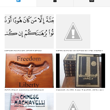
MEMBONGKAR KESESATAN
MERUNGKAI KHAZANAH FALSAFAH
PLURALISME
DAN WORLDVIEW ISLAM (SIRI 2)
REFUTING MISCONCEPTIONS
SAYYID QUTB DAN TAKFIR; SEBUAH
TOWARD FREEDOM AND LIBERTY
PENJELASAN