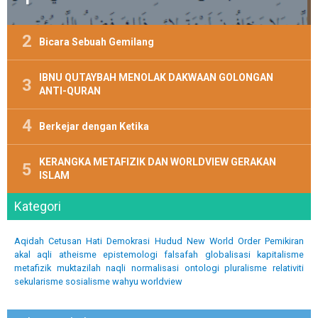
Bicara Sebuah Gemilang
IBNU QUTAYBAH MENOLAK DAKWAAN GOLONGAN
ANTI-QURAN
Berkejar dengan Ketika
KERANGKA METAFIZIK DAN WORLDVIEW GERAKAN
ISLAM
Kategori
Aqidah
Cetusan Hati
Demokrasi
Hudud
New World Order
Pemikiran
akal
aqli
atheisme
epistemologi
falsafah
globalisasi
kapitalisme
metafizik
muktazilah
naqli
normalisasi
ontologi
pluralisme
relativiti
sekularisme
sosialisme
wahyu
worldview