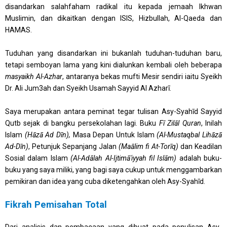
disandarkan salahfaham radikal itu kepada jemaah Ikhwan
Muslimin, dan dikaitkan dengan ISIS, Hizbullah, Al-Qaeda dan
HAMAS.
Tuduhan yang disandarkan ini bukanlah tuduhan-tuduhan baru,
tetapi semboyan lama yang kini dialunkan kembali oleh beberapa
masyaikh Al-Azhar
, antaranya bekas mufti Mesir sendiri iaitu Syeikh
Dr. Ali Jum3ah dan Syeikh Usamah Sayyid Al Azharī.
Saya merupakan antara peminat tegar tulisan Asy-Syahīd Sayyid
Qutb sejak di bangku persekolahan lagi. Buku
Fī Zilāl Quran
, Inilah
Islam
(Hāzā Ad Dīn),
Masa Depan Untuk Islam
(Al-Mustaqbal Lihāzā
Ad-Dīn)
, Petunjuk Sepanjang Jalan
(Maālim fi At-Torīq)
dan Keadilan
Sosial dalam Islam
(Al-Adālah Al-Ijtimā'iyyah fil Islām)
adalah buku-
buku yang saya miliki, yang bagi saya cukup untuk menggambarkan
pemikiran dan idea yang cuba diketengahkan oleh Asy-Syahīd.
Fikrah Pemisahan Total