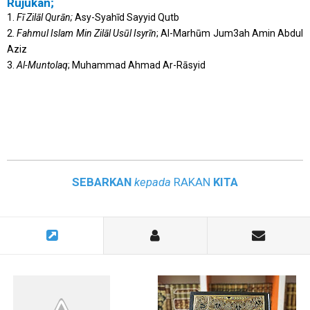
Rujukan;
1.
Fī Zilāl Qurān;
Asy-Syahīd Sayyid Qutb
2.
Fahmul Islam Min Zilāl Usūl Isyrīn
; Al-Marhūm Jum3ah Amin Abdul
Aziz
3.
Al-Muntolaq
; Muhammad Ahmad Ar-Rāsyid
SEBARKAN
kepada
RAKAN
KITA