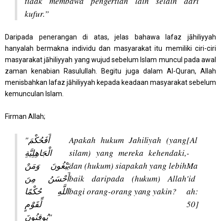
tidak membawa pengertian lain selain dari
kufur.”
Daripada penerangan di atas, jelas bahawa lafaz jāhiliyyah
hanyalah bermakna individu dan masyarakat itu memiliki ciri-ciri
masyarakat jāhiliyyah yang wujud sebelum Islam muncul pada awal
zaman kenabian Rasulullah. Begitu juga dalam Al-Quran, Allah
menisbahkan lafaz jāhiliyyah kepada keadaan masyarakat sebelum
kemunculan Islam.
Firman Allah;
"أَفَحُكْمَ
Apakah hukum Jahiliyah (yang
[Al
الْجَاهِلِيَّةِ
silam) yang mereka kehendaki,
-
يَبْغُونَ وَمَنْ
dan (hukum) siapakah yang lebih
Ma
أَحْسَنُ مِنَ
baik daripada (hukum) Allah
'id
اللَّهِ حُكْمًا
bagi orang-orang yang yakin?
ah:
لِّقَوْمٍ
50]
يُوقِنُونَ"