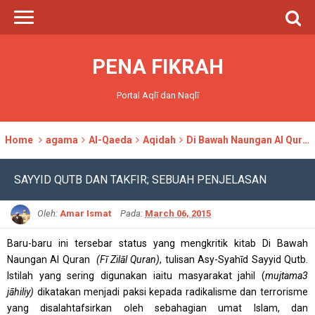
PENA FIKRAH
Portal Aqlī dan Naqlī
Home
agama
Al-Qaeda
Aqidah
Di Bawah Naungan Al Quran
SAYYID QUTB DAN TAKFIR; SEBUAH PENJELASAN
Oleh:
Amar Ismat
Pada:
March 06, 2015
Baru-baru ini tersebar status yang mengkritik kitab Di Bawah
Naungan Al Quran
(Fī Zilāl Quran)
, tulisan Asy-Syahīd Sayyid Qutb.
Istilah yang sering digunakan iaitu masyarakat jahil (
mujtama3
jāhiliy)
dikatakan menjadi paksi kepada radikalisme dan terrorisme
yang disalahtafsirkan oleh sebahagian umat Islam, dan