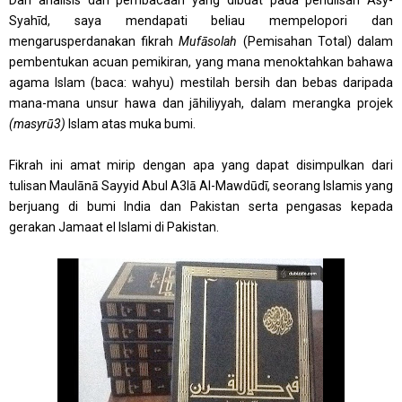
Dari analisis dan pembacaan yang dibuat pada penulisan Asy-
Syahīd, saya mendapati beliau mempelopori dan
mengarusperdanakan fikrah
Mufāsolah
(Pemisahan Total) dalam
pembentukan acuan pemikiran, yang mana menoktahkan bahawa
agama Islam (baca: wahyu) mestilah bersih dan bebas daripada
mana-mana unsur hawa dan jāhiliyyah, dalam merangka projek
(masyrū3)
Islam atas muka bumi.
Fikrah ini amat mirip dengan apa yang dapat disimpulkan dari
tulisan Maulānā Sayyid Abul A3lā Al-Mawdūdī, seorang Islamis yang
berjuang di bumi India dan Pakistan serta pengasas kepada
gerakan Jamaat el Islami di Pakistan.