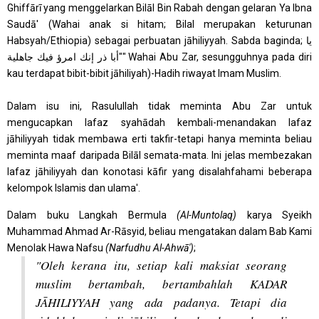
Ghiffārī yang menggelarkan Bilāl Bin Rabah dengan gelaran Ya Ibna
Saudā' (Wahai anak si hitam; Bilal merupakan keturunan
Habsyah/Ethiopia) sebagai perbuatan jāhiliyyah. Sabda baginda; يا
أبا ذر إنك امرؤ فيك جاهلية"" Wahai Abu Zar, sesungguhnya pada diri
kau terdapat bibit-bibit jāhiliyah)-Hadih riwayat Imam Muslim.
Dalam isu ini,
Rasulullah tidak meminta Abu Zar untuk
mengucapkan lafaz syahādah kembali-menandakan lafaz
jāhiliyyah tidak membawa erti takfir-tetapi hanya meminta beliau
meminta maaf daripada Bilāl semata-mata. Ini jelas membezakan
lafaz jāhiliyyah dan konotasi kāfir yang disalahfahami beberapa
kelompok Islamis dan ulama'.
Dalam buku Langkah Bermula
(Al-Muntolaq)
karya Syeikh
Muhammad Ahmad Ar-Rāsyid, beliau mengatakan dalam Bab Kami
Menolak Hawa Nafsu
(Narfudhu Al-Ahwā')
;
"Oleh kerana itu, setiap kali maksiat seorang
muslim bertambah, bertambahlah KADAR
JĀHILIYYAH yang ada padanya. Tetapi dia