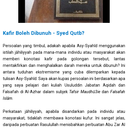
Kafir Boleh Dibunuh - Syed Qutb?
Persoalan yang timbul, adakah apabila Asy-Syahīd menggunakan
istilah jāhiliyyah pada mana-mana individu atau masyarakat akan
memberi konotasi kafir pada golongan tersebut, lantas
mentakfirkan dan menghalalkan darah mereka untuk dibunuh? Ini
antara tuduhan ekstremisme yang cuba dilemparkan kepada
tulisan Asy-Syahīd. Saya akan kupas persoalan ini berdasarkan apa
yang saya pelajari dari kuliah Usuluddin Jabatan Aqidah dan
Falsafah di Al-Azhar dalam subjek
Tafsir Maudhū3ie
dan
Falsafah
Islām
.
Perkataan jāhiliyyah, apabila disandarkan pada individu atau
masyarakat, tidaklah membawa konotasi kufur. Ini sangat jelas,
daripada perbuatan Rasulullah menisbahkan perbuatan Abu Zar Al