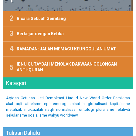
Bicara Sebuah Gemilang
Berkejar dengan Ketika
RAMADAN: JALAN MEMACU KEUNGGULAN UMAT
IBNU QUTAYBAH MENOLAK DAKWAAN GOLONGAN
ANTI-QURAN
Kategori
Aqidah
Cetusan Hati
Demokrasi
Hudud
New World Order
Pemikiran
akal
aqli
atheisme
epistemologi
falsafah
globalisasi
kapitalisme
metafizik
muktazilah
naqli
normalisasi
ontologi
pluralisme
relativiti
sekularisme
sosialisme
wahyu
worldview
Tulisan Dahulu