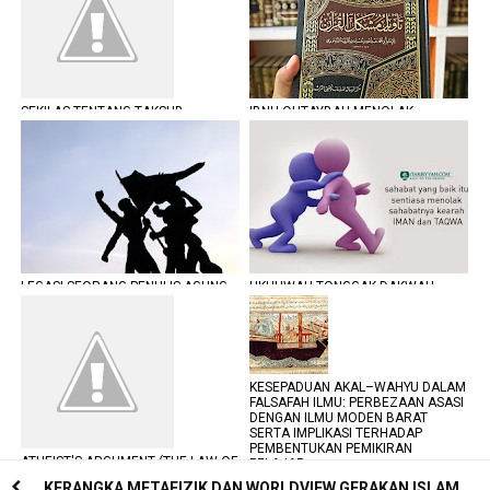
SEKILAS TENTANG TAKSUB
IBNU QUTAYBAH MENOLAK
(FANATIK)
DAKWAAN GOLONGAN ANTI-QURAN
LEGASI SEORANG PENULIS AGUNG
UKHUWAH TONGGAK DAKWAH
KESEPADUAN AKAL–WAHYU DALAM
FALSAFAH ILMU: PERBEZAAN ASASI
DENGAN ILMU MODEN BARAT
SERTA IMPLIKASI TERHADAP
PEMBENTUKAN PEMIKIRAN
ATHEIST'S ARGUMENT (THE LAW OF
PELAJAR
CAUSALITY)
KERANGKA METAFIZIK DAN WORLDVIEW GERAKAN ISLAM