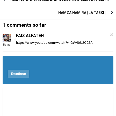
HAMZA NAMIRA | LA TABKI |
1 comments so far
FAIZ ALFATEH
https://www.youtube.com/watch?v=0aV9bU2O9SA
Balas
Emoticon