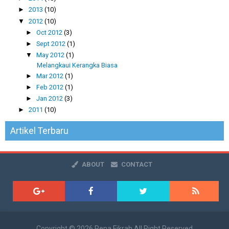
►
2013
(10)
▼
2012
(10)
►
Oct 2012
(3)
►
Sept 2012
(1)
▼
May 2012
(1)
Melangkaui Kerangka Biasa
►
Mar 2012
(1)
►
Feb 2012
(1)
►
Jan 2012
(3)
►
2011
(10)
Artikel Terbaru
ABOUT
CONTACT
Copyright ©
2026
Pena Fikrah
All Right Reserved