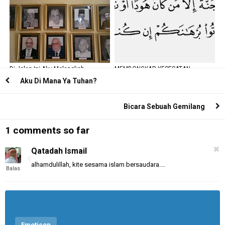
Di Jalan Ini Aku Melangkah
MEMBONGKAR KESESATAN
PLURALISME
Aku Di Mana Ya Tuhan?
Bicara Sebuah Gemilang
1 comments so far
Qatadah Ismail
alhamdulillah, kite sesama islam bersaudara....
Balas
Emoticon