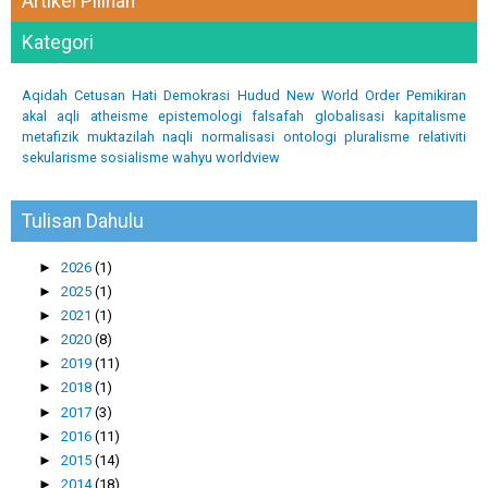
Artikel Pilihan
Kategori
Aqidah
Cetusan Hati
Demokrasi
Hudud
New World Order
Pemikiran
akal
aqli
atheisme
epistemologi
falsafah
globalisasi
kapitalisme
metafizik
muktazilah
naqli
normalisasi
ontologi
pluralisme
relativiti
sekularisme
sosialisme
wahyu
worldview
Tulisan Dahulu
►
2026
(1)
►
2025
(1)
►
2021
(1)
►
2020
(8)
►
2019
(11)
►
2018
(1)
►
2017
(3)
►
2016
(11)
►
2015
(14)
►
2014
(18)