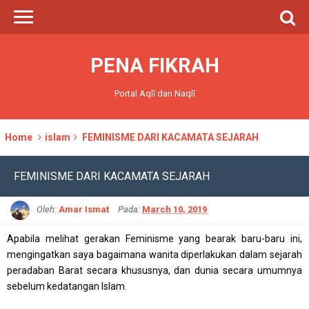
PENA FIKRAH
Portal Aqlī dan Naqlī
Home
islam
FEMINISME DARI KACAMATA SEJARAH
FEMINISME DARI KACAMATA SEJARAH
Oleh:
Amar Ismat
Pada:
March 10, 2019
Apabila melihat gerakan Feminisme yang bearak baru-baru ini,
mengingatkan saya bagaimana wanita diperlakukan dalam sejarah
peradaban Barat secara khususnya, dan dunia secara umumnya
sebelum kedatangan Islam.