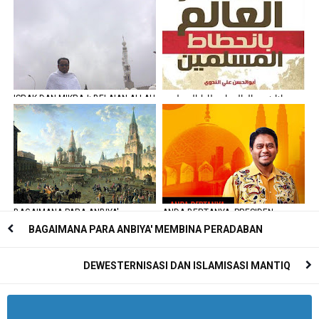
ALAM) ISLAM
ISRAK DAN MIKRAJ: BELAIAN ALLAH
ماذا خسر العالم بانحطاط المسلمين
KEPADA RASULULLAH SAW
BAGAIMANA PARA ANBIYA'
ANDA BERTANYA, PRESIDEN
MEMBINA PERADABAN
JAWAB
BAGAIMANA PARA ANBIYA' MEMBINA PERADABAN
DEWESTERNISASI DAN ISLAMISASI MANTIQ