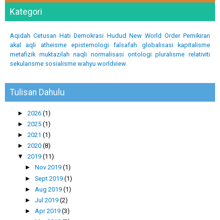
Kategori
Aqidah
Cetusan Hati
Demokrasi
Hudud
New World Order
Pemikiran
akal
aqli
atheisme
epistemologi
falsafah
globalisasi
kapitalisme
metafizik
muktazilah
naqli
normalisasi
ontologi
pluralisme
relativiti
sekularisme
sosialisme
wahyu
worldview
Tulisan Dahulu
►
2026
(1)
►
2025
(1)
►
2021
(1)
►
2020
(8)
▼
2019
(11)
►
Nov 2019
(1)
►
Sept 2019
(1)
►
Aug 2019
(1)
►
Jul 2019
(2)
►
Apr 2019
(3)