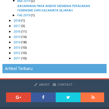
▼
Mar 2019
(2)
BAGAIMANA PARA ANBIYA' MEMBINA PERADABAN
FEMINISME DARI KACAMATA SEJARAH
►
Feb 2019
(1)
►
2018
(1)
►
2017
(3)
►
2016
(11)
►
2015
(14)
►
2014
(18)
►
2013
(10)
►
2012
(10)
►
2011
(10)
Artikel Terbaru
ABOUT
CONTACT