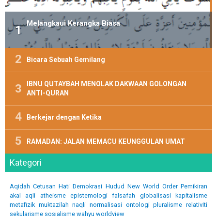
Melangkaui Kerangka Biasa
Bicara Sebuah Gemilang
IBNU QUTAYBAH MENOLAK DAKWAAN GOLONGAN
ANTI-QURAN
Berkejar dengan Ketika
RAMADAN: JALAN MEMACU KEUNGGULAN UMAT
Kategori
Aqidah
Cetusan Hati
Demokrasi
Hudud
New World Order
Pemikiran
akal
aqli
atheisme
epistemologi
falsafah
globalisasi
kapitalisme
metafizik
muktazilah
naqli
normalisasi
ontologi
pluralisme
relativiti
sekularisme
sosialisme
wahyu
worldview