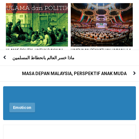
MAQASID SYARIAH YANG INDAH,
DARI GERBANG AL-AZHAR
RABBANI DAN SYUMUL
ULAMA' POLITIK, UNTUK DAKWAH
HIMPUNAN PENYATUAN UMMAH 14
ATAU PARTI?
SEPTEMBER 2019 #HPU914
ماذا خسر العالم بانحطاط المسلمين
MASA DEPAN MALAYSIA, PERSPEKTIF ANAK MUDA
Emoticon