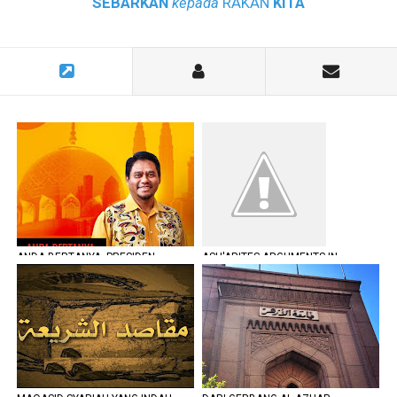
SEBARKAN
kepada
RAKAN
KITA
ANDA BERTANYA, PRESIDEN
ASH'ARITES ARGUMENTS IN
JAWAB
ASSERTING SIFĀT AL-WUJŪDIYYAH
(EXISTENTIAL ATTRIBUTES)