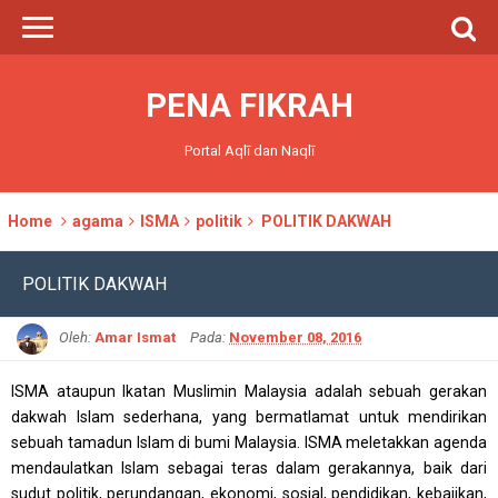
PENA FIKRAH
Portal Aqlī dan Naqlī
Home
agama
ISMA
politik
POLITIK DAKWAH
POLITIK DAKWAH
Oleh:
Amar Ismat
Pada:
November 08, 2016
ISMA ataupun Ikatan Muslimin Malaysia adalah sebuah gerakan
dakwah Islam sederhana, yang bermatlamat untuk mendirikan
sebuah tamadun Islam di bumi Malaysia. ISMA meletakkan agenda
mendaulatkan Islam sebagai teras dalam gerakannya, baik dari
sudut politik, perundangan, ekonomi, sosial, pendidikan, kebajikan,