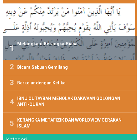
Melangkaui Kerangka Biasa
Bicara Sebuah Gemilang
Berkejar dengan Ketika
IBNU QUTAYBAH MENOLAK DAKWAAN GOLONGAN
ANTI-QURAN
KERANGKA METAFIZIK DAN WORLDVIEW GERAKAN
ISLAM
Kategori