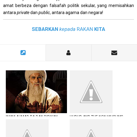
amat berbeza dengan falsafah politik sekular, yang memisahkan
antara
private
dan
public
, antara agama dan negara!
SEBARKAN
kepada
RAKAN
KITA
IMAM AHMAD RA DAN DIDIKAN
HUDUD AND THE NON MUSLIMS
SEORANG IBU