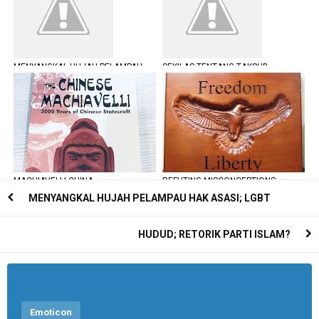
MENYANGKAL HUJAH PELAMPAU
SEKILAS TENTANG TAKSUB
HAK ASASI; LGBT
(FANATIK)
MACHIAVELLI CHINA
REFUTING MISCONCEPTIONS
TOWARD FREEDOM AND LIBERTY
MENYANGKAL HUJAH PELAMPAU HAK ASASI; LGBT
HUDUD; RETORIK PARTI ISLAM?
Emoticon