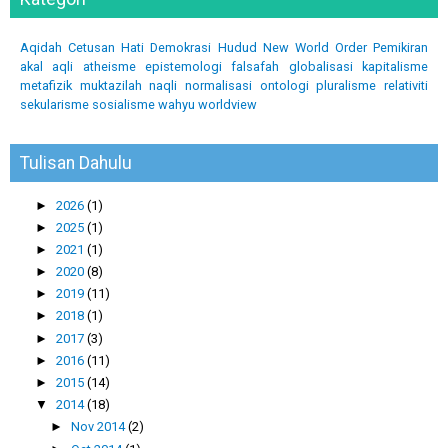
Aqidah
Cetusan Hati
Demokrasi
Hudud
New World Order
Pemikiran
akal
aqli
atheisme
epistemologi
falsafah
globalisasi
kapitalisme
metafizik
muktazilah
naqli
normalisasi
ontologi
pluralisme
relativiti
sekularisme
sosialisme
wahyu
worldview
Tulisan Dahulu
►
2026
(1)
►
2025
(1)
►
2021
(1)
►
2020
(8)
►
2019
(11)
►
2018
(1)
►
2017
(3)
►
2016
(11)
►
2015
(14)
▼
2014
(18)
►
Nov 2014
(2)