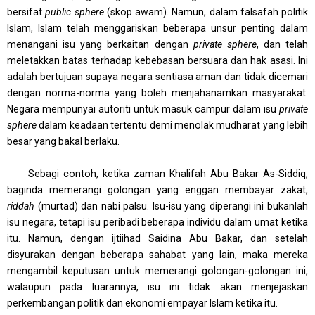
bersifat
public sphere
(skop awam). Namun, dalam falsafah politik
Islam, Islam telah menggariskan beberapa unsur penting dalam
menangani isu yang berkaitan dengan
private sphere
, dan telah
meletakkan batas terhadap kebebasan bersuara dan hak asasi. Ini
adalah bertujuan supaya negara sentiasa aman dan tidak dicemari
dengan norma-norma yang boleh menjahanamkan masyarakat.
Negara mempunyai autoriti untuk masuk campur dalam isu
private
sphere
dalam keadaan tertentu demi menolak mudharat yang lebih
besar yang bakal berlaku.
Sebagi contoh, ketika zaman Khalifah Abu Bakar As-Siddiq,
baginda memerangi golongan yang enggan membayar zakat,
riddah
(murtad) dan nabi palsu. Isu-isu yang diperangi ini bukanlah
isu negara, tetapi isu peribadi beberapa individu dalam umat ketika
itu. Namun, dengan ijtiihad Saidina Abu Bakar, dan setelah
disyurakan dengan beberapa sahabat yang lain, maka mereka
mengambil keputusan untuk memerangi golongan-golongan ini,
walaupun pada luarannya, isu ini tidak akan menjejaskan
perkembangan politik dan ekonomi empayar Islam ketika itu.